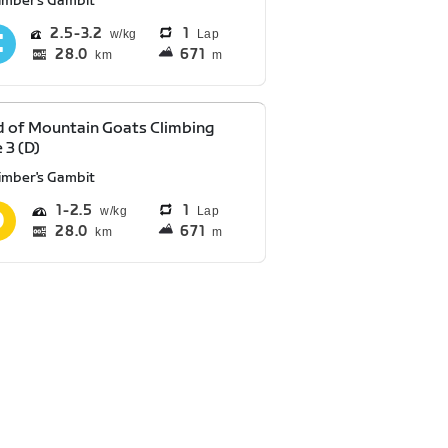
limber's Gambit
2.5
3.2
1
Lap
28.0
671
km
m
 of Mountain Goats Climbing
 3 (D)
limber's Gambit
1
2.5
1
Lap
28.0
671
km
m