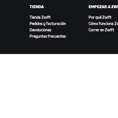
TIENDA
EMPEZAR A ZW
Tienda Zwift
Por qué Zwift
Pedidos y facturación
Cómo funciona Zw
Devoluciones
Correr en Zwift
Preguntas frecuentes
DESCARGAR ZWIFT
©
2026
Zwift, Inc.
Todos los derechos reservados.
v
2.2
Privacidad
/
Aviso legal
/
Términos