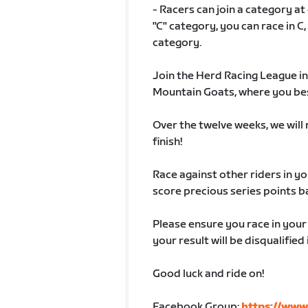
- Racers can join a category at
"C" category, you can race in C,
category.
Join the Herd Racing League in
Mountain Goats, where you best 
Over the twelve weeks, we will r
finish!
Race against other riders in yo
score precious series points b
Please ensure you race in you
your result will be disqualifie
Good luck and ride on!
Facebook Group:
https://www