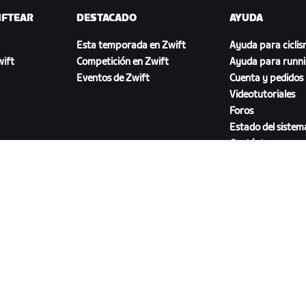
IFTEAR
DESTACADO
AYUDA
Esta temporada en Zwift
Ayuda para cicli
ift
Competición en Zwift
Ayuda para runn
Eventos de Zwift
Cuenta y pedidos
Videotutoriales
Foros
Estado del sistem
Contáctanos
DESCARGAR ZWIFT COMPANION
46.1