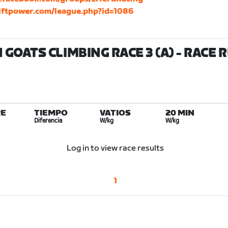
wiftpower.com/league.php?id=1086
GOATS CLIMBING RACE 3 (A)
- RACE 
E
TIEMPO
VATIOS
20 MIN
Diferencia
W/kg
W/kg
Log in to view race results
1