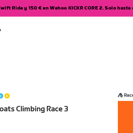
wift Ride y 150 € en Wahoo KICKR CORE 2. Solo hasta e
a
Rac
oats Climbing Race 3