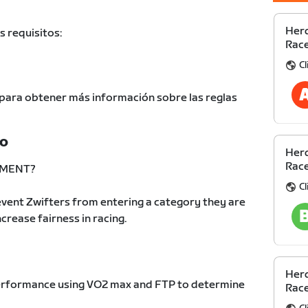
Herd
s requisitos:
Race
C
para obtener más información sobre las reglas
TO
Herd
Race
EMENT?
C
vent Zwifters from entering a category they are
increase fairness in racing.
Herd
 performance using VO2 max and FTP to determine
Race