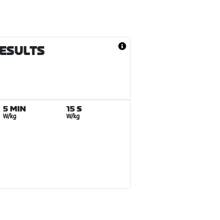
RESULTS
5 MIN
15 S
W/kg
W/kg