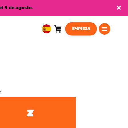
l 9 de agosto.
EMPIEZA
Carro
0
European
artículos
Union
Español
e