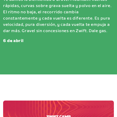
rápidas, curvas sobre grava suelta y polvo en el aire.
El ritmo no baja, el recorrido cambia
constantemente y cada vuelta es diferente. Es pura
velocidad, pura diversión, y cada vuelta te empuja a
dar más. Gravel sin concesiones en Zwift. Dale gas.
6 de abril