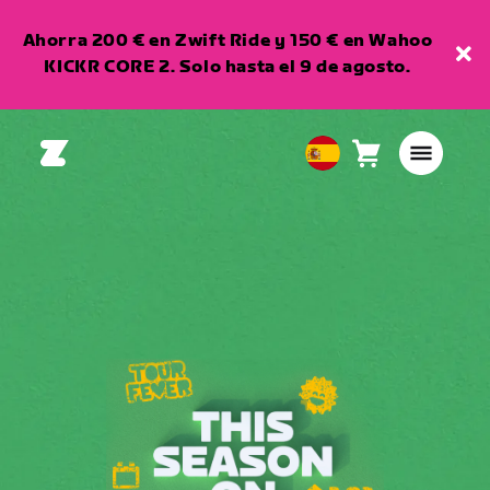
Ahorra 200 € en Zwift Ride y 150 € en Wahoo
KICKR CORE 2. Solo hasta el 9 de agosto.
Carro
0
European
artículos
Union
Español