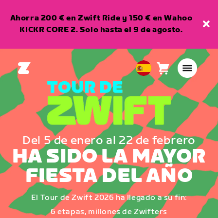
Ahorra 200 € en Zwift Ride y 150 € en Wahoo
KICKR CORE 2. Solo hasta el 9 de agosto.
Carro
0
European
artículos
Union
Español
Del 5 de enero al 22 de febrero
HA SIDO LA MAYOR
FIESTA DEL AÑO
El Tour de Zwift 2026 ha llegado a su fin:
6 etapas, millones de Zwifters