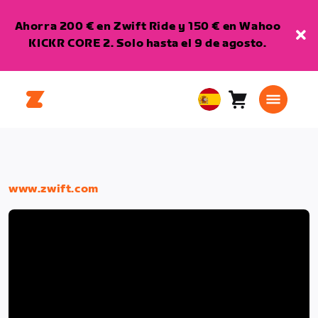
Ahorra 200 € en Zwift Ride y 150 € en Wahoo
KICKR CORE 2. Solo hasta el 9 de agosto.
Carro
0
European
artículos
Union
Español
www.zwift.com