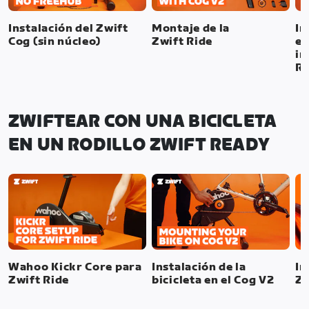
Instalación del Zwift
Montaje de la
In
Cog (sin núcleo)
Zwift Ride
el
in
Ri
ZWIFTEAR CON UNA BICICLETA
EN UN RODILLO ZWIFT READY
Wahoo Kickr Core para
Instalación de la
In
Zwift Ride
bicicleta en el Cog V2
Zw