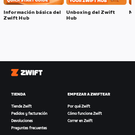
Información básica del
Unboxing del Zwift
Mo
Zwift Hub
Hub
Zwift
TIENDA
EMPEZAR A ZWIFTEAR
Tienda Zwift
Por qué Zwift
Pedidos y facturación
Cómo funciona Zwift
Devoluciones
Correr en Zwift
Preguntas frecuentes