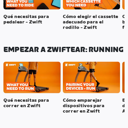
Qué necesitas para
Cómo elegir el cassette
Có
pedalear - Zwift
adecuado para el
bi
rodillo - Zwift
fi
EMPEZAR A ZWIFTEAR: RUNNING
Qué necesitas para
Cómo emparejar
Em
correr en Zwift
dispositivos para
de
correr en Zwift
Ap