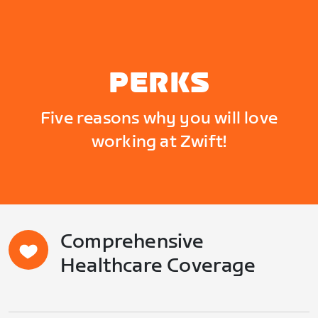
PERKS
Five reasons why you will love
working at Zwift!
Comprehensive
Healthcare Coverage