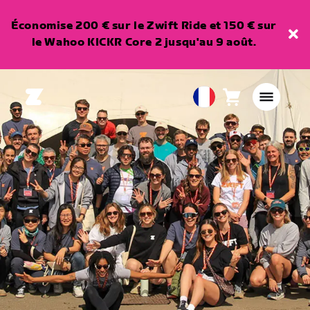
Économise 200 € sur le Zwift Ride et 150 € sur
le Wahoo KICKR Core 2 jusqu'au 9 août.
Panier
0
European
article
Union
Français