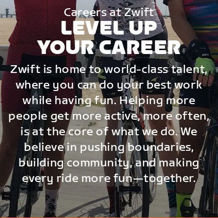
Careers at Zwift
LEVEL UP
YOUR CAREER
Zwift is home to world-class talent,
where you can do your best work
while having fun. Helping more
people get more active, more often,
is at the core of what we do. We
believe in pushing boundaries,
building community, and making
every ride more fun—together.