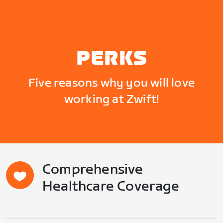
PERKS
Five reasons why you will love
working at Zwift!
Comprehensive
Healthcare Coverage