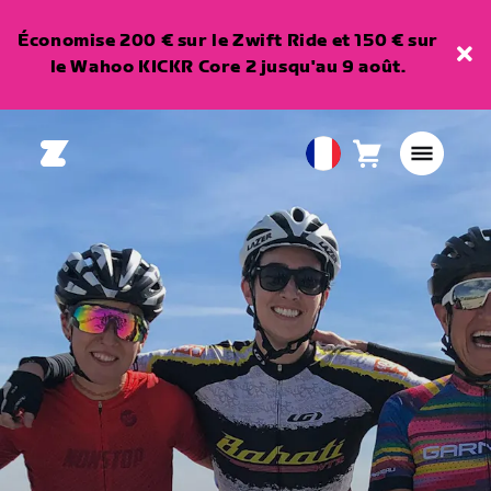
Économise 200 € sur le Zwift Ride et 150 € sur
le Wahoo KICKR Core 2 jusqu'au 9 août.
Panier
0
European
article
Union
Français