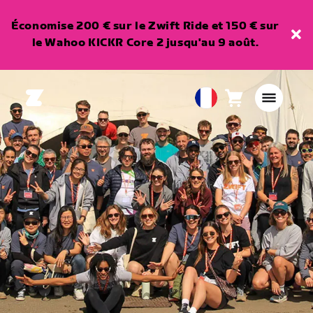
Économise 200 € sur le Zwift Ride et 150 € sur
le Wahoo KICKR Core 2 jusqu'au 9 août.
Panier
0
European
article
Union
Français