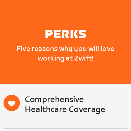
PERKS
Five reasons why you will love
working at Zwift!
Comprehensive
Healthcare Coverage