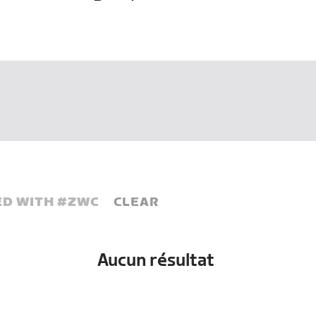
D WITH #
ZWC
CLEAR
Aucun résultat