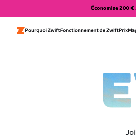
Économise 200 € s
Pourquoi Zwift
Fonctionnement de Zwift
Prix
Ma
E
Joi