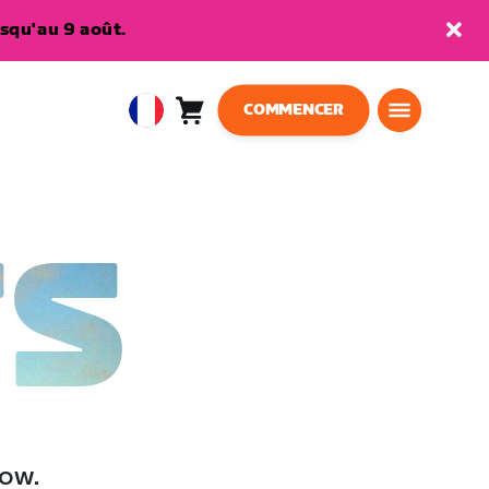
squ'au 9 août.
COMMENCER
Panier
0
European
article
Union
Français
TS
low.