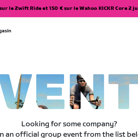
ur le Zwift Ride et 150 € sur le Wahoo KICKR Core 2 ju
gasin
VEN
Looking for some company?
n an official group event from the list be