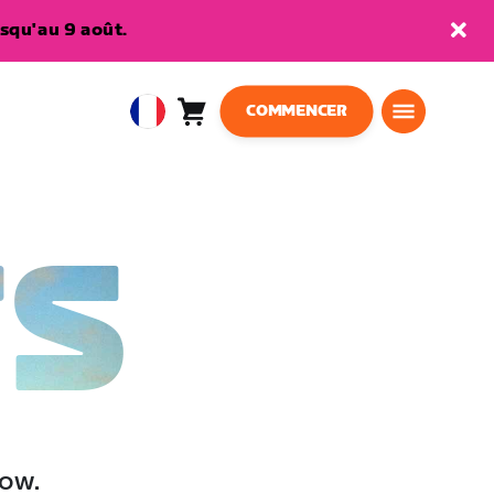
squ'au 9 août.
COMMENCER
Panier
0
European
article
Union
Français
TS
low.