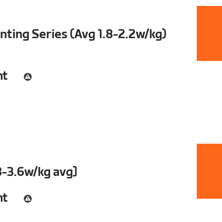
ting Series (Avg 1.8-2.2w/kg)
nt
8-3.6w/kg avg]
nt