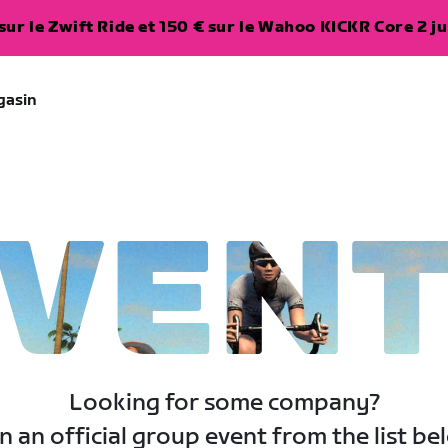
ur le Zwift Ride et 150 € sur le Wahoo KICKR Core 2 ju
gasin
VEN
Looking for some company?
n an official group event from the list be