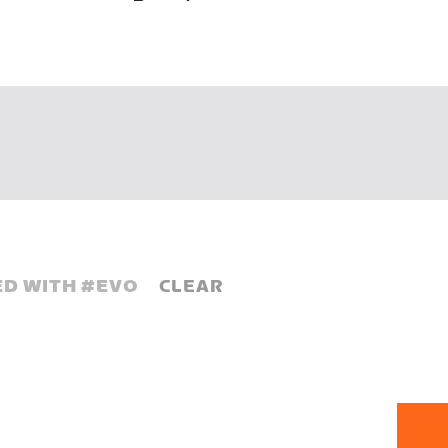
D WITH #
EVO
CLEAR