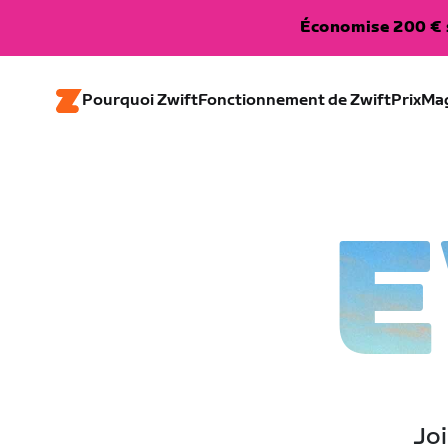
Économise 200 € s
Pourquoi Zwift
Fonctionnement de Zwift
Prix
Ma
E
Joi