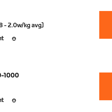
8 - 2.0w/kg avg]
nt
0-1000
nt