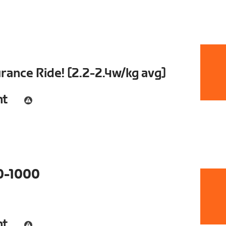
ance Ride! [2.2-2.4w/kg avg]
nt
0-1000
nt