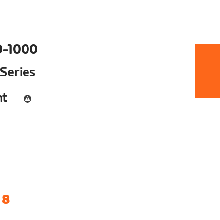
0-1000
 Series
nt
 8