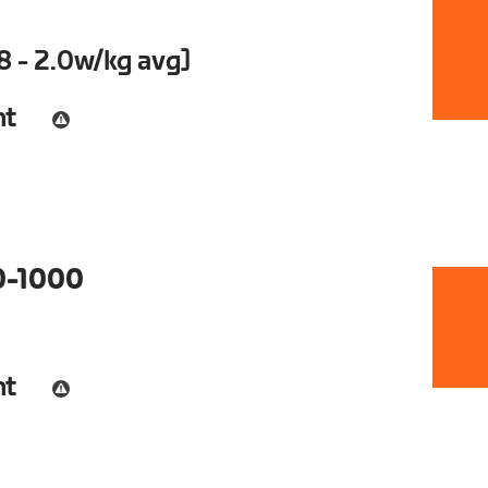
8 - 2.0w/kg avg]
nt
0-1000
nt