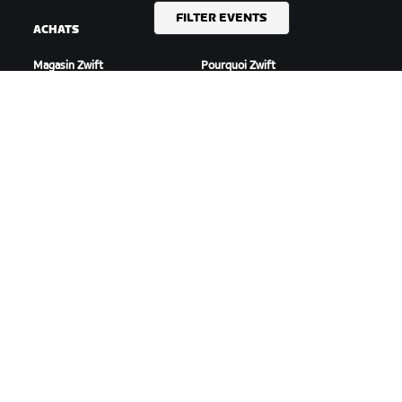
FILTER EVENTS
ACHATS
ZWIFTEZ !
Magasin Zwift
Pourquoi Zwift
Commandes et facturation
Fonctionnement de Zwift
Retours
Courir sur Zwift
FAQ achats
TEMPS FORTS
AIDE
Cette saison sur Zwift
Aide pour le cyclisme
Zwift Racing
Aide pour le running
Événements Zwift
Compte et commandes
Vidéos tutos
Forums
État du système
Nous contacter