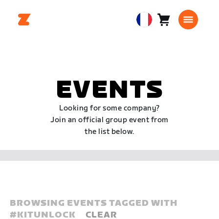
Panier
0
European
article
Union
Français
EVENTS
Looking for some company?
Join an official group event from
the list below.
BROWSING EVENTS TAGGED WITH
#
KITUNLOCK
CLEAR