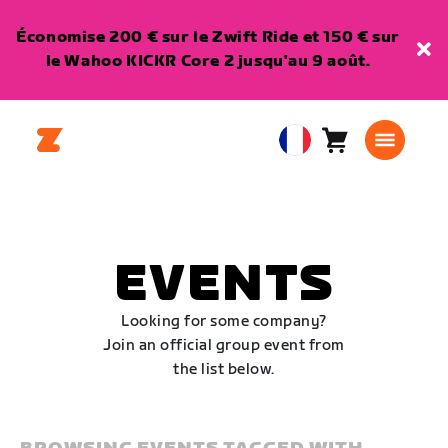
Économise 200 € sur le Zwift Ride et 150 € sur
le Wahoo KICKR Core 2 jusqu'au 9 août.
Panier
0
European
article
Union
Français
EVENTS
Looking for some company?
Join an official group event from
the list below.