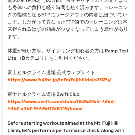
従来のFTP測定（20分間、限界ギリギリの全力走）より
も身体への負担も軽く時間も短く済みます。トレーニン
グの指標となるFTPにワークアウトの内容は紐ついてい
ます。したがって異なったFTP値でのトレーニングは本
来得られるはずの効果が少なくなってしまう恐れがあり
ます。
体重が軽い方や、サイクリング初心者の方は Ramp Test
Lite （Bカテゴリ）をご利用ください。
富士ヒルクライム道場 公式ウェブサイト
https://www.fujihc.jp/info/fujihilldojo2024/
富士ヒルクライム道場 Zwift Club
https://www.zwift.com/clubs/f8252f65-726d-
43bf-a3bf-5449d17d6715/home
Before starting workouts aimed at the Mt. Fuji Hill
Climb, let's perform a performance check. Along with