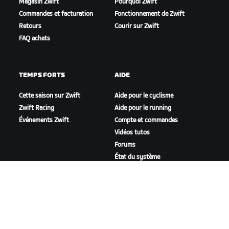
Magasin Zwift
Pourquoi Zwift
Commandes et facturation
Fonctionnement de Zwift
Retours
Courir sur Zwift
FAQ achats
TEMPS FORTS
AIDE
Cette saison sur Zwift
Aide pour le cyclisme
Zwift Racing
Aide pour le running
Événements Zwift
Compte et commandes
Vidéos tutos
Forums
État du système
Nous contacter
NOTRE ENTREPRISE
Carrières