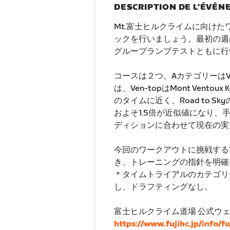
DESCRIPTION DE L'ÉVÉ
Mt.富士ヒルクライムに向け
ックを行いましょう。最初の週
グループランプテストともに行
コースは２つ。AカテゴリーはVen-
は、Ven-topはMont Vent
のタイムに近く、Road to Skyの
およそ1.5倍が近似値になり
ディションに合わせて現在の実
今回のワークアウトに挑戦する
き、トレーニングの指針を明確
＊タイムトライアルのカテゴリーは
し、ドラフティングなし。
富士ヒルクライム道場 公式ウ
https://www.fujihc.jp/info/f