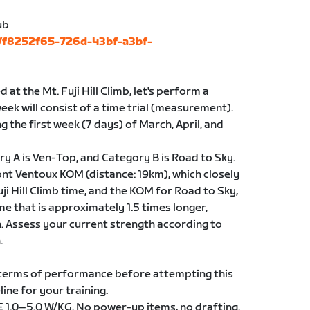
ub
s/f8252f65-726d-43bf-a3bf-
at the Mt. Fuji Hill Climb, let's perform a
eek will consist of a time trial (measurement).
ing the first week (7 days) of March, April, and
y A is Ven-Top, and Category B is Road to Sky.
nt Ventoux KOM (distance: 19km), which closely
ji Hill Climb time, and the KOM for Road to Sky,
ime that is approximately 1.5 times longer,
n. Assess your current strength according to
.
 terms of performance before attempting this
ine for your training.
 E 1.0–5.0 W/KG. No power-up items, no drafting.