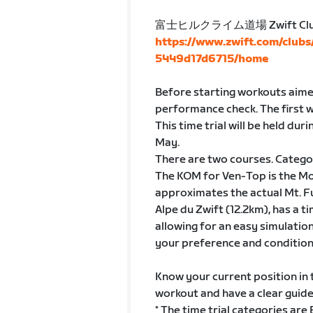
富士ヒルクライム道場 Zwift Cl
https://www.zwift.com/club
5449d17d6715/home
Before starting workouts aimed 
performance check. The first w
This time trial will be held dur
May.
There are two courses. Categor
The KOM for Ven-Top is the Mo
approximates the actual Mt. Fu
Alpe du Zwift (12.2km), has a t
allowing for an easy simulatio
your preference and condition
Know your current position in
workout and have a clear guidel
* The time trial categories are