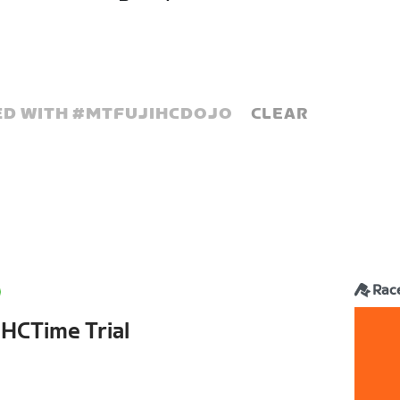
D WITH #
MTFUJIHCDOJO
CLEAR
Rac
 HCTime Trial