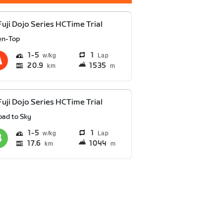
Fuji Dojo Series HCTime Trial
en-Top
1
5
1
Lap
20.9
1535
km
m
Fuji Dojo Series HCTime Trial
oad to Sky
1
5
1
Lap
17.6
1044
km
m