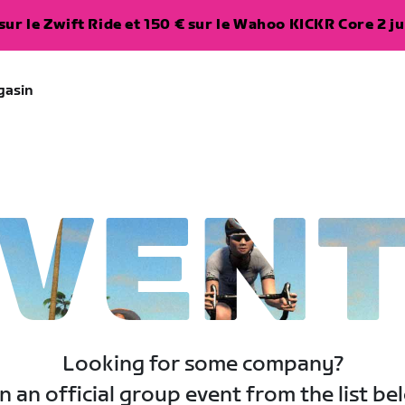
ur le Zwift Ride et 150 € sur le Wahoo KICKR Core 2 ju
gasin
VEN
Looking for some company?
n an official group event from the list be