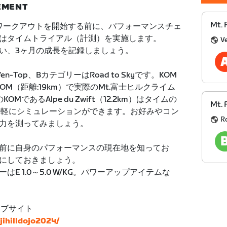
NEMENT
Mt. 
たワークアウトを開始する前に、パフォーマンスチェ
はタイムトライアル（計測）を実施します。
V
い、3ヶ月の成長を記録しましょう。
Top、BカテゴリーはRoad to Skyです。KOM
oux KOM（距離:19km）で実際のMt.富士ヒルクライム
KOMであるAlpe du Zwift（12.2km）はタイムの
Mt. 
、手軽にシミュレーションができます。お好みやコン
R
力を測ってみましょう。
前に自身のパフォーマンスの現在地を知ってお
にしておきましょう。
E 1.0～5.0 W/KG。パワーアップアイテムな
ェブサイト
ujihilldojo2024/