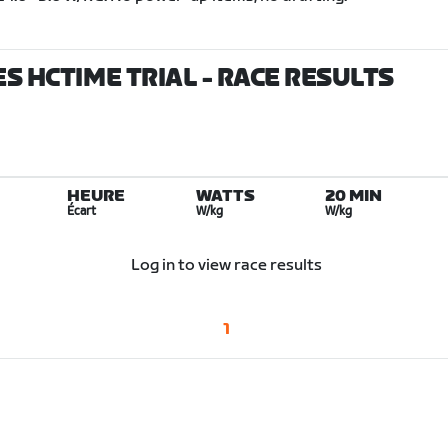
ES HCTIME TRIAL
- RACE RESULTS
HEURE
WATTS
20 MIN
Écart
W/kg
W/kg
Log in to view race results
1