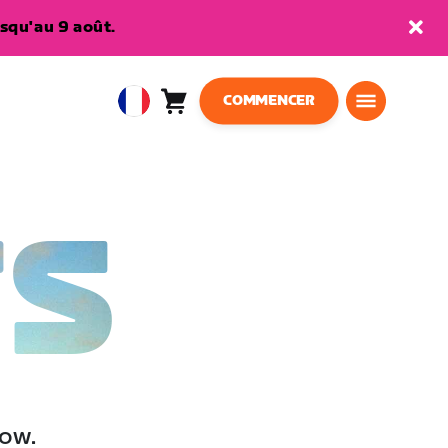
squ'au 9 août.
COMMENCER
Panier
0
European
article
Union
Français
TS
low.