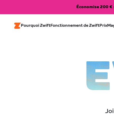
Économise 200 € s
Pourquoi Zwift
Fonctionnement de Zwift
Prix
Ma
E
Joi