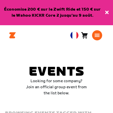
Économise 200 € sur le Zwift Ride et 150 € sur
le Wahoo KICKR Core 2 jusqu'au 9 août.
Panier
0
European
article
Union
Français
EVENTS
Looking for some company?
Join an official group event from
the list below.