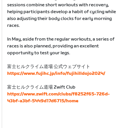
sessions combine short workouts with recovery,
helping participants develop a habit of cycling while
also adjusting their body clocks for early morning
races.
In May, aside from the regular workouts, a series of
races is also planned, providing an excellent
opportunity to test your legs.
富士ヒルクライム道場 公式ウェブサイト
https://www.fujihc.jp/info/fujihilldojo2024/
富士ヒルクライム道場 Zwift Club
https://www.zwift.com/clubs/f8252f65-726d-
43bf-a3bf-5449d17d6715/home