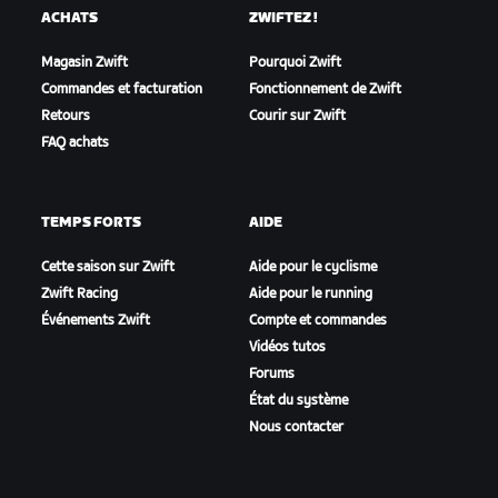
ACHATS
ZWIFTEZ !
Magasin Zwift
Pourquoi Zwift
Commandes et facturation
Fonctionnement de Zwift
Retours
Courir sur Zwift
FAQ achats
TEMPS FORTS
AIDE
Cette saison sur Zwift
Aide pour le cyclisme
Zwift Racing
Aide pour le running
Événements Zwift
Compte et commandes
Vidéos tutos
Forums
État du système
Nous contacter