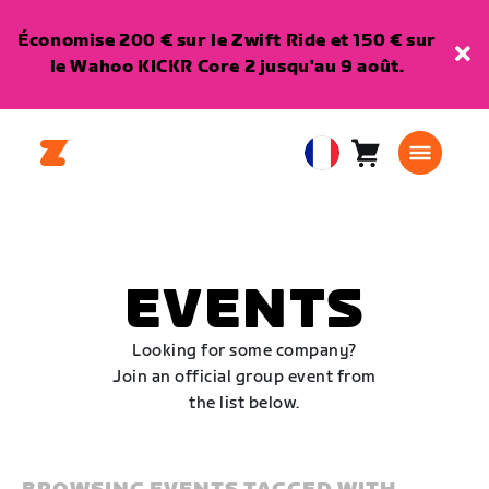
Économise 200 € sur le Zwift Ride et 150 € sur
le Wahoo KICKR Core 2 jusqu'au 9 août.
Panier
0
European
article
Union
Français
EVENTS
Looking for some company?
Join an official group event from
the list below.