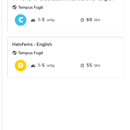
Tempus Fugit
1
5
60
Min
Halvfems - English
Tempus Fugit
1
5
55
Min