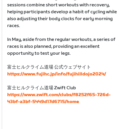
sessions combine short workouts with recovery,
helping participants develop a habit of cycling while
also adjusting their body clocks for early morning
races.
In May, aside from the regular workouts, a series of
races is also planned, providing an excellent
opportunity to test your legs.
富士ヒルクライム道場 公式ウェブサイト
https://www.fujihc.jp/info/fujihilldojo2024/
富士ヒルクライム道場 Zwift Club
https://www.zwift.com/clubs/f8252f65-726d-
43bf-a3bf-5449d17d6715/home