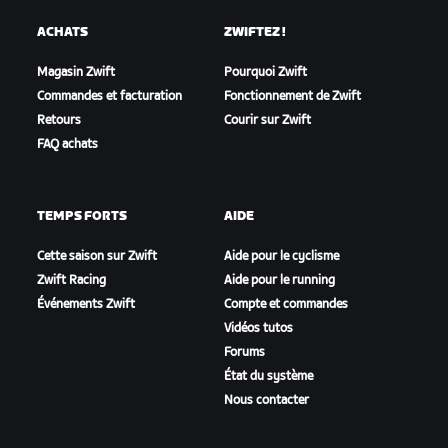
ACHATS
ZWIFTEZ !
Magasin Zwift
Pourquoi Zwift
Commandes et facturation
Fonctionnement de Zwift
Retours
Courir sur Zwift
FAQ achats
TEMPS FORTS
AIDE
Cette saison sur Zwift
Aide pour le cyclisme
Zwift Racing
Aide pour le running
Événements Zwift
Compte et commandes
Vidéos tutos
Forums
État du système
Nous contacter