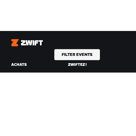
Zwift
FILTER EVENTS
ACHATS
ZWIFTEZ !
Magasin Zwift
Pourquoi Zwift
Commandes et facturation
Fonctionnement de Zwift
Retours
Courir sur Zwift
FAQ achats
TEMPS FORTS
AIDE
Cette saison sur Zwift
Aide pour le cyclisme