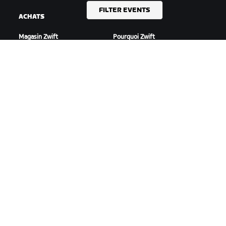
FILTER EVENTS
ACHATS
ZWIFTEZ !
Magasin Zwift
Pourquoi Zwift
Commandes et facturation
Fonctionnement de Zwift
Retours
Courir sur Zwift
FAQ achats
TEMPS FORTS
AIDE
Cette saison sur Zwift
Aide pour le cyclisme
Zwift Racing
Aide pour le running
Événements Zwift
Compte et commandes
Vidéos tutos
Forums
État du système
Nous contacter