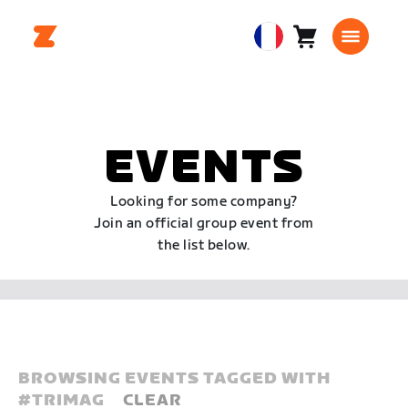
Panier
0
European
article
Union
Français
EVENTS
Looking for some company?
Join an official group event from
the list below.
BROWSING EVENTS TAGGED WITH
#
TRIMAG
CLEAR