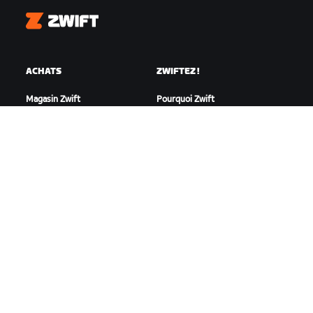
Zwift
ACHATS
ZWIFTEZ !
Magasin Zwift
Pourquoi Zwift
Commandes et facturation
Fonctionnement de Zwift
Retours
Courir sur Zwift
FAQ achats
TEMPS FORTS
AIDE
Cette saison sur Zwift
Aide pour le cyclisme
Zwift Racing
Aide pour le running
Événements Zwift
Compte et commandes
Vidéos tutos
Forums
État du système