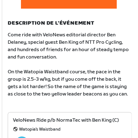
DESCRIPTION DE L'ÉVÉNEMENT
Come ride with VeloNews editorial director Ben
Delaney, special guest Ben King of NTT Pro Cycling,
and hundreds of friends for an hour of steady tempo
and fun conversation.
On the Watopia Waistband course, the pace in the
group is 2.5-3 w/kg, but if you come off the back, it
gets a lot harder! So the name of the game is staying
as close to the two yellow leader beacons as you can.
VeloNews Ride p/b NormaTec with Ben King (C)
Watopia's Waistband