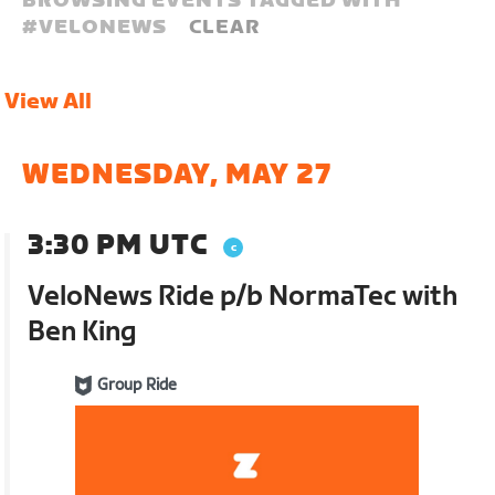
BROWSING EVENTS TAGGED WITH
#
VELONEWS
CLEAR
View All
WEDNESDAY, MAY 27
3:30 PM UTC
VeloNews Ride p/b NormaTec with
Ben King
Group Ride