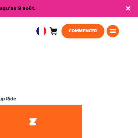
squ'au 9 août.
COMMENCER
Panier
0
European
article
Union
Français
up Ride