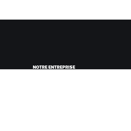
NOTRE ENTREPRISE
sme
Carrières
ing
Opportunités de
andes
partenariat
Actualités
Blog
Inclusion, diversité et
impact social