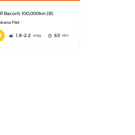
 Bacon’s 100,000km (B)
lcano Flat
1.8
2.2
60
Min