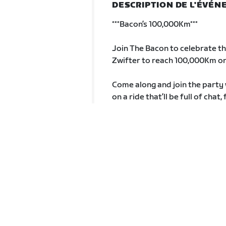
DESCRIPTION DE L'ÉVÉ
***Bacon’s 100,000Km***
Join The Bacon to celebrate thi
Zwifter to reach 100,000Km on 
Come along and join the party 
on a ride that’ll be full of cha