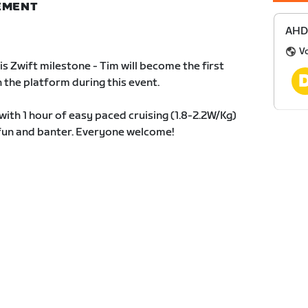
NEMENT
AHDR
Vo
s Zwift milestone - Tim will become the first
the platform during this event.
with 1 hour of easy paced cruising (1.8-2.2W/Kg)
t, fun and banter. Everyone welcome!