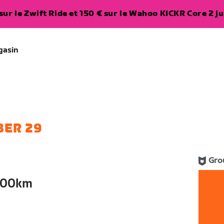
ur le Zwift Ride et 150 € sur le Wahoo KICKR Core 2 ju
gasin
BER 29
Gro
000km