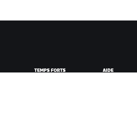
TEMPS FORTS
AIDE
Cette saison sur Zwift
Aide pour le cycli
e Zwift
Zwift Racing
Aide pour le runn
Événements Zwift
Compte et comm
Vidéos tutos
Forums
État du système
Nous contacter