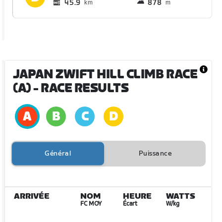
45.9
878
km
m
JAPAN ZWIFT HILL CLIMB RACE
(A)
- RACE RESULTS
Général
Puissance
ARRIVÉE
NOM
HEURE
WATTS
FC MOY
Écart
W/kg