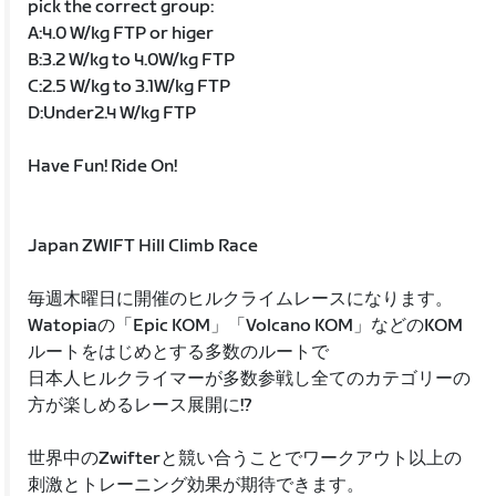
pick the correct group:
A:4.0 W/kg FTP or higer
B:3.2 W/kg to 4.0W/kg FTP
C:2.5 W/kg to 3.1W/kg FTP
D:Under2.4 W/kg FTP
Have Fun! Ride On!
Japan ZWIFT Hill Climb Race
毎週木曜日に開催のヒルクライムレースになります。
Watopiaの「Epic KOM」「Volcano KOM」などのKOM
ルートをはじめとする多数のルートで
日本人ヒルクライマーが多数参戦し全てのカテゴリーの
方が楽しめるレース展開に!?
世界中のZwifterと競い合うことでワークアウト以上の
刺激とトレーニング効果が期待できます。