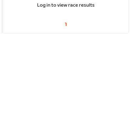
Log in to view race results
1