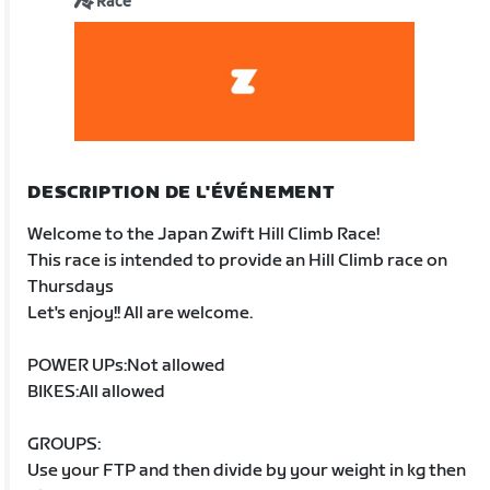
Race
DESCRIPTION DE L'ÉVÉNEMENT
Welcome to the Japan Zwift Hill Climb Race!
This race is intended to provide an Hill Climb race on
Thursdays
Let's enjoy!! All are welcome.
POWER UPs:Not allowed
BIKES:All allowed
GROUPS:
Use your FTP and then divide by your weight in kg then