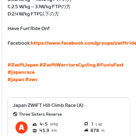
C:2.5 W/kg～3.1W/kg FTPの方
D:2.4 W/kg FTP以下の方
Have Fun! Ride On!!
Facebook:
https://www.facebook.com/groups/zwiftride
#ZwiftJapan
#ZwiftWarriorsCycling
#FunisFast
#japanrace
#japan
#zwc
Japan ZWIFT Hill Climb Race (A)
Three Sisters Reverse
4
5
1
Lap
45.9
878
km
m