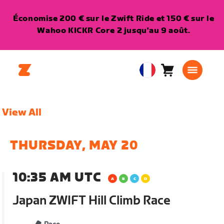
Économise 200 € sur le Zwift Ride et 150 € sur le
Wahoo KICKR Core 2 jusqu'au 9 août.
Panier
0
European
article
Union
Français
View All
THURSDAY, MAY 20
10:35 AM UTC
Japan ZWIFT Hill Climb Race