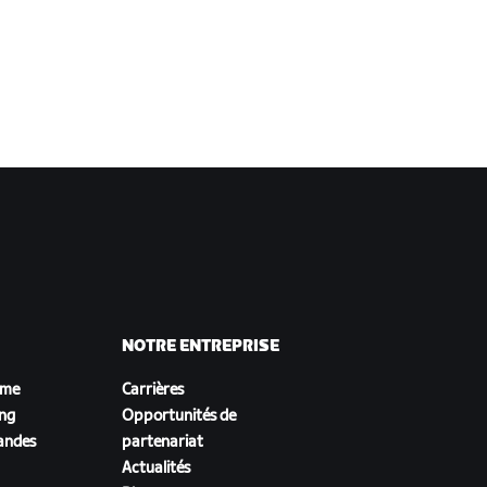
NOTRE ENTREPRISE
sme
Carrières
ing
Opportunités de
andes
partenariat
Actualités