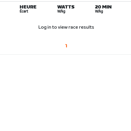
HEURE
WATTS
20 MIN
Écart
W/kg
W/kg
Log in to view race results
1