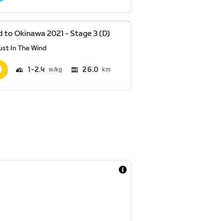
 to Okinawa 2021 - Stage 3 (D)
ust In The Wind
1
2.4
26.0
km