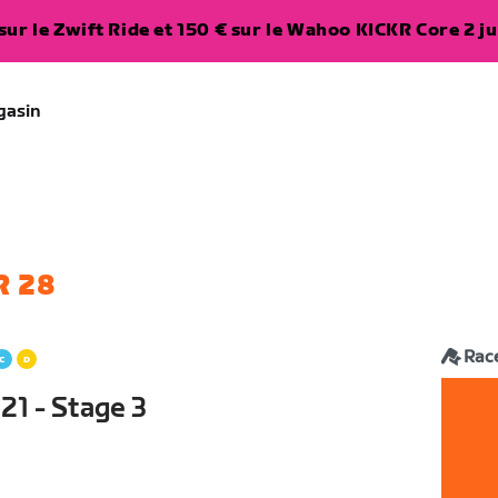
ur le Zwift Ride et 150 € sur le Wahoo KICKR Core 2 ju
gasin
R 28
Rac
21 - Stage 3