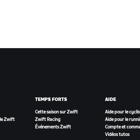
TEMPS FORTS
AIDE
Cette saison sur Zwift
Aide pour le cycli
e Zwift
Zwift Racing
Aide pour le runn
Événements Zwift
Compte et comm
Vidéos tutos