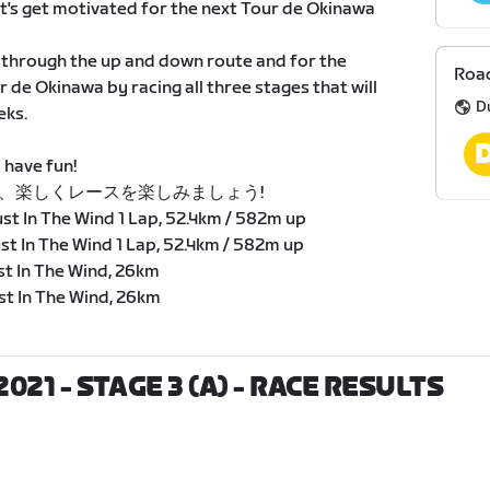
Let's get motivated for the next Tour de Okinawa
ide through the up and down route and for the
Road
our de Okinawa by racing all three stages that will
D
eks.
 have fun!
、楽しくレースを楽しみましょう!
st In The Wind 1 Lap, 52.4km / 582m up
st In The Wind 1 Lap, 52.4km / 582m up
st In The Wind, 26km
st In The Wind, 26km
21 - STAGE 3 (A)
- RACE RESULTS