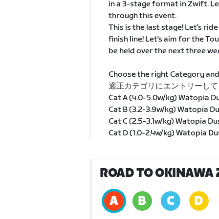
in a 3-stage format in Zwift. 
through this event.
This is the last stage! Let’s r
finish line! Let's aim for the T
be held over the next three we
Choose the right Category and
適正カテゴリにエントリーして
Cat A (4.0-5.0w/kg) Watopia Du
Cat B (3.2-3.9w/kg) Watopia Du
Cat C (2.5-3.1w/kg) Watopia Du
Cat D (1.0-2.4w/kg) Watopia Du
ROAD TO OKINAWA 20