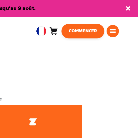
squ'au 9 août.
COMMENCER
Panier
0
European
article
Union
Français
e