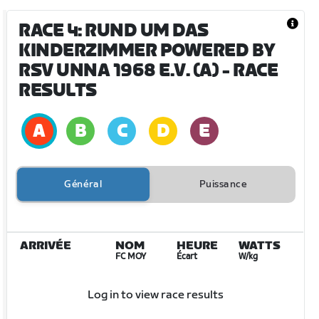
RACE 4: RUND UM DAS
KINDERZIMMER POWERED BY
RSV UNNA 1968 E.V. (A)
- RACE
RESULTS
Général
Puissance
ARRIVÉE
NOM
HEURE
WATTS
FC MOY
Écart
W/kg
Log in to view race results