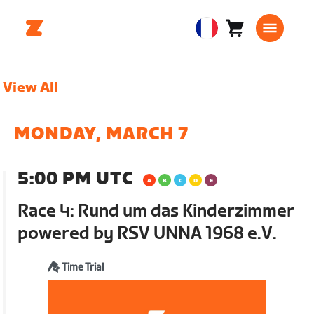
Panier
0
European
article
Union
Français
View All
MONDAY, MARCH 7
5:00 PM UTC
Race 4: Rund um das Kinderzimmer
powered by RSV UNNA 1968 e.V.
Time Trial