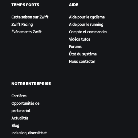
TEMPS FORTS
AIDE
Cette saison sur Zwift
Aide pour le cyclisme
Zwift Racing
Aide pour le running
Événements Zwift
Compte et commandes
Vidéos tutos
Forums
État du système
Nous contacter
NOTRE ENTREPRISE
Carrières
Opportunités de
partenariat
Actualités
Blog
Inclusion, diversité et