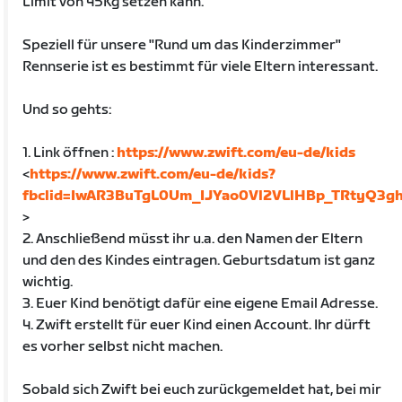
Limit von 45Kg setzen kann.
Speziell für unsere "Rund um das Kinderzimmer"
Rennserie ist es bestimmt für viele Eltern interessant.
Und so gehts:
1. Link öffnen :
https://www.zwift.com/eu-de/kids
<
https://www.zwift.com/eu-de/kids?
fbclid=IwAR3BuTgL0Um_IJYao0Vl2VLlHBp_TRtyQ3
>
2. Anschließend müsst ihr u.a. den Namen der Eltern
und den des Kindes eintragen. Geburtsdatum ist ganz
wichtig.
3. Euer Kind benötigt dafür eine eigene Email Adresse.
4. Zwift erstellt für euer Kind einen Account. Ihr dürft
es vorher selbst nicht machen.
Sobald sich Zwift bei euch zurückgemeldet hat, bei mir