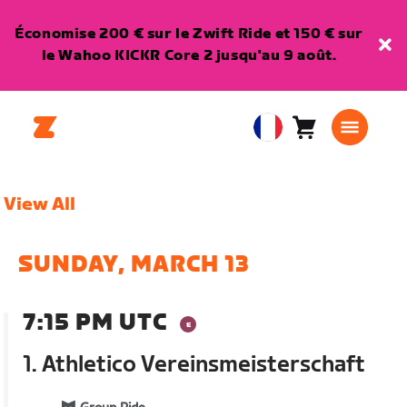
Économise 200 € sur le Zwift Ride et 150 € sur
le Wahoo KICKR Core 2 jusqu'au 9 août.
Panier
0
European
article
Union
Français
View All
SUNDAY, MARCH 13
7:15 PM UTC
1. Athletico Vereinsmeisterschaft