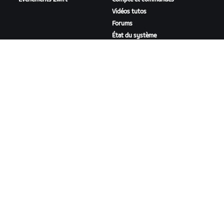
Vidéos tutos
Forums
État du système
Nous contacter
NOTRE ENTREPRISE
Carrières
Opportunités de
partenariat
Actualités
Blog
Inclusion, diversité et
impact social
TÉLÉCHARGER ZWIFT