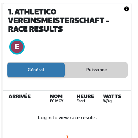
1. ATHLETICO
VEREINSMEISTERSCHAFT
-
RACE RESULTS
Général
Puissance
ARRIVÉE
NOM
HEURE
WATTS
FC MOY
Écart
W/kg
Log in to view race results
1