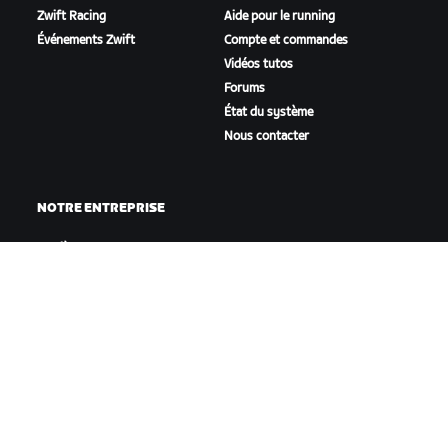
Zwift Racing
Aide pour le running
Événements Zwift
Compte et commandes
Vidéos tutos
Forums
État du système
Nous contacter
NOTRE ENTREPRISE
Carrières
Opportunités de
partenariat
Actualités
Blog
Inclusion, diversité et
impact social