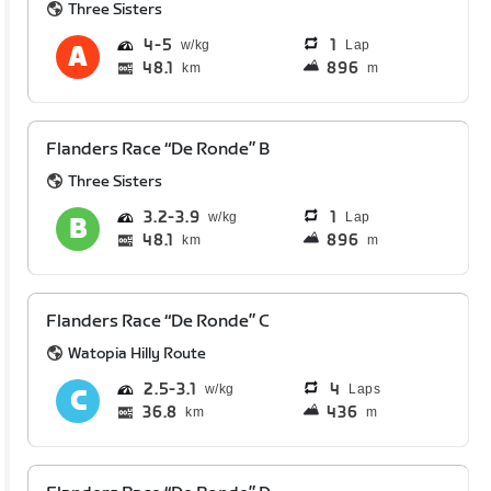
Three Sisters
4
5
1
Lap
48.1
896
km
m
Flanders Race “De Ronde” B
Three Sisters
3.2
3.9
1
Lap
48.1
896
km
m
Flanders Race “De Ronde” C
Watopia Hilly Route
2.5
3.1
4
Laps
36.8
436
km
m