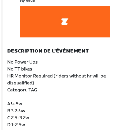
Race
DESCRIPTION DE L'ÉVÉNEMENT
No Power Ups
No TT bikes
HR Monitor Required (riders without hr will be
disqualified)
Category TAG
A 4-5w
B 3.2-4w
C 2.5-3.2w
D 1-2.5w