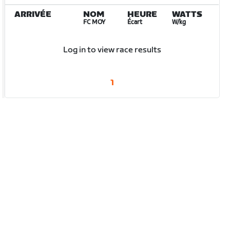
ARRIVÉE
NOM
HEURE
WATTS
FC MOY
Écart
W/kg
Log in to view race results
1