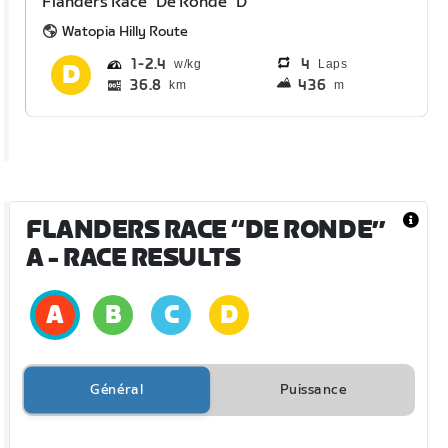
Flanders Race “De Ronde” D
Watopia Hilly Route
1
2.4
4
Laps
36.8
436
km
m
FLANDERS RACE “DE RONDE”
A
- RACE RESULTS
Général
Puissance