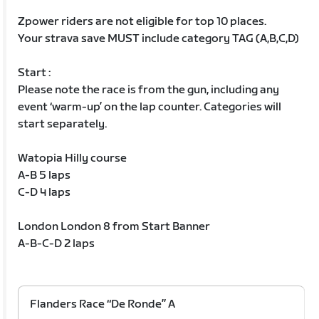
Zpower riders are not eligible for top 10 places.
Your strava save MUST include category TAG (A,B,C,D)
Start :
Please note the race is from the gun, including any
event ‘warm-up’ on the lap counter. Categories will
start separately.
Watopia Hilly course
A-B 5 laps
C-D 4 laps
London London 8 from Start Banner
A-B-C-D 2 laps
Flanders Race “De Ronde” A