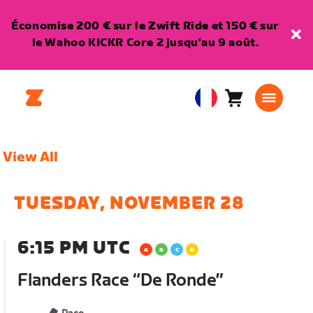
Économise 200 € sur le Zwift Ride et 150 € sur
le Wahoo KICKR Core 2 jusqu'au 9 août.
Panier
0
European
article
Union
Français
View All
TUESDAY, NOVEMBER 28
6:15 PM UTC
Flanders Race “De Ronde”