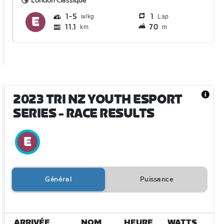
London Classique
1
5
1
Lap
11.1
70
km
m
2023 TRI NZ YOUTH ESPORT
SERIES
- RACE RESULTS
Général
Puissance
ARRIVÉE
NOM
HEURE
WATTS