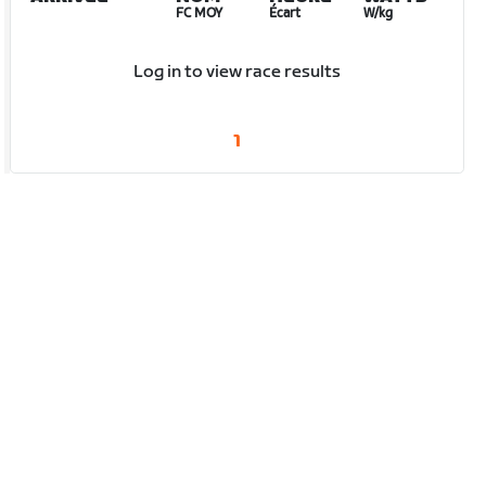
FC MOY
Écart
W/kg
Log in to view race results
1