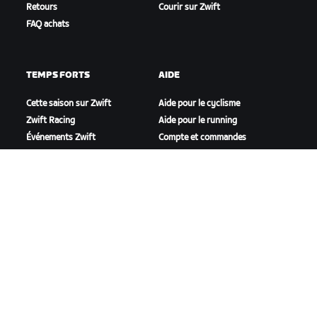
Retours
Courir sur Zwift
FAQ achats
TEMPS FORTS
AIDE
Cette saison sur Zwift
Aide pour le cyclisme
Zwift Racing
Aide pour le running
Événements Zwift
Compte et commandes
Vidéos tutos
Forums
État du système
Nous contacter
NOTRE ENTREPRISE
Carrières
Opportunités de