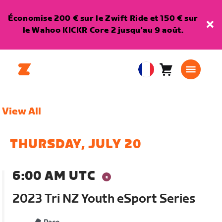
Économise 200 € sur le Zwift Ride et 150 € sur
le Wahoo KICKR Core 2 jusqu'au 9 août.
Panier
0
European
article
Union
Français
View All
THURSDAY, JULY 20
6:00 AM UTC
2023 Tri NZ Youth eSport Series