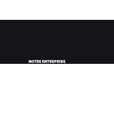
NOTRE ENTREPRISE
sme
Carrières
ing
Opportunités de
andes
partenariat
Actualités
Blog
Inclusion, diversité et
impact social