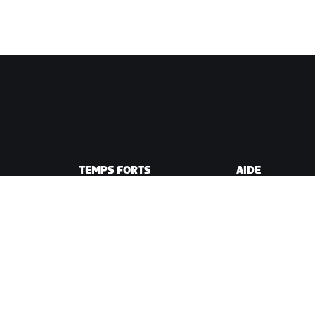
TEMPS FORTS
AIDE
Cette saison sur Zwift
Aide pour le cycli
e Zwift
Zwift Racing
Aide pour le runn
Événements Zwift
Compte et comm
Vidéos tutos
Forums
État du système
Nous contacter