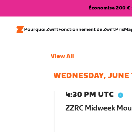
Économise 200 € s
Pourquoi Zwift
Fonctionnement de Zwift
Prix
Ma
View All
WEDNESDAY, JUNE 
4:30 PM UTC
ZZRC Midweek Moun