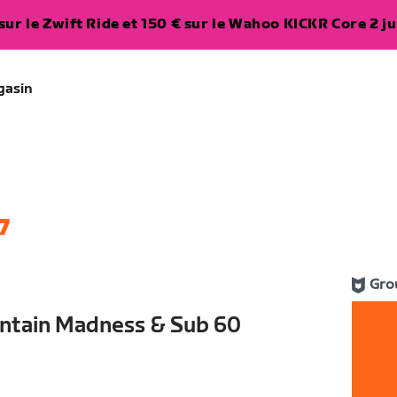
ur le Zwift Ride et 150 € sur le Wahoo KICKR Core 2 ju
gasin
7
Gro
tain Madness & Sub 60