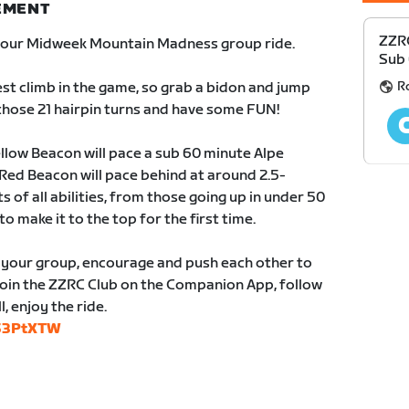
NEMENT
ZZR
 our Midweek Mountain Madness group ride.
Sub 
R
est climb in the game, so grab a bidon and jump
 those 21 hairpin turns and have some FUN!
ellow Beacon will pace a sub 60 minute Alpe
 Red Beacon will pace behind at around 2.5-
ts of all abilities, from those going up in under 50
o make it to the top for the first time.
k your group, encourage and push each other to
Join the ZZRC Club on the Companion App, follow
, enjoy the ride.
tS3PtXTW