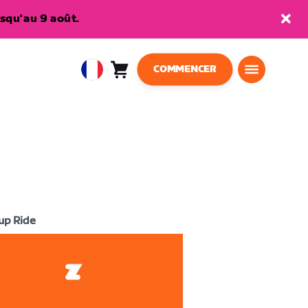
squ'au 9 août.
COMMENCER
Panier
0
European
article
Union
Français
up Ride