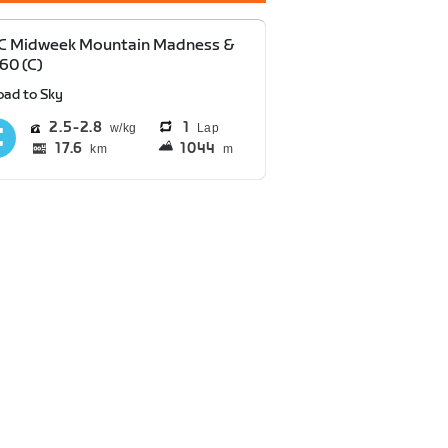
C Midweek Mountain Madness &
60 (C)
oad to Sky
2.5
2.8
1
Lap
17.6
1044
km
m