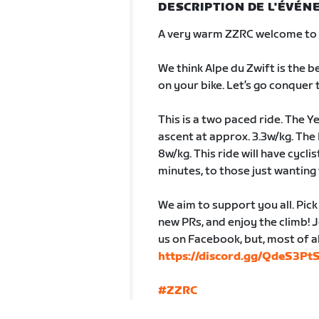
DESCRIPTION DE L'ÉVÉ
A very warm ZZRC welcome to
We think Alpe du Zwift is the b
on your bike. Let’s go conquer
This is a two paced ride. The Y
ascent at approx. 3.3w/kg. The
8w/kg. This ride will have cyclis
minutes, to those just wanting t
We aim to support you all. Pic
new PRs, and enjoy the climb! 
us on Facebook, but, most of all
https://discord.gg/QdeS3P
#ZZRC