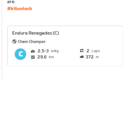
are.
#kitunlock
Endura Renegades (C)
Chain Chomper
2.5
3
2
Laps
29.6
372
km
m