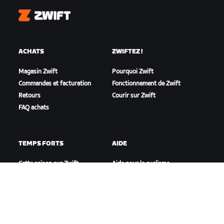
Zwift
ACHATS
ZWIFTEZ !
Magasin Zwift
Pourquoi Zwift
Commandes et facturation
Fonctionnement de Zwift
Retours
Courir sur Zwift
FAQ achats
TEMPS FORTS
AIDE
Cette saison sur Zwift
Aide pour le cyclisme
Zwift Racing
Aide pour le running
Événements Zwift
Compte et commandes
Vidéos tutos
Forums
État du système