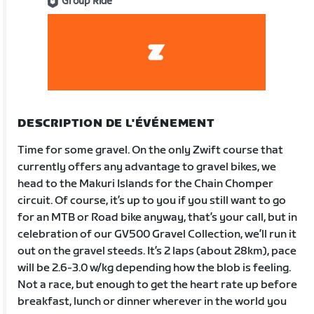
Group Ride
DESCRIPTION DE L'ÉVÉNEMENT
Time for some gravel. On the only Zwift course that
currently offers any advantage to gravel bikes, we
head to the Makuri Islands for the Chain Chomper
circuit. Of course, it’s up to you if you still want to go
for an MTB or Road bike anyway, that’s your call, but in
celebration of our GV500 Gravel Collection, we’ll run it
out on the gravel steeds. It’s 2 laps (about 28km), pace
will be 2.6-3.0 w/kg depending how the blob is feeling.
Not a race, but enough to get the heart rate up before
breakfast, lunch or dinner wherever in the world you