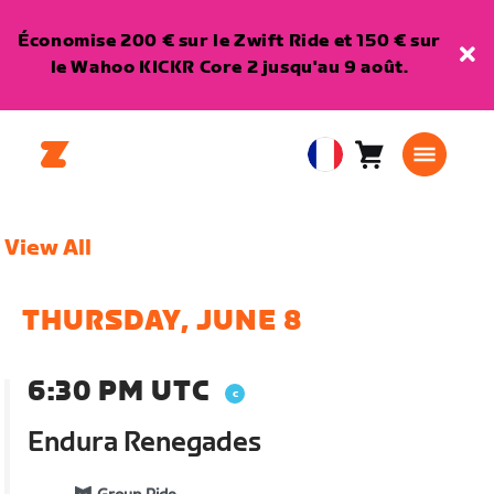
Économise 200 € sur le Zwift Ride et 150 € sur
le Wahoo KICKR Core 2 jusqu'au 9 août.
Panier
0
European
article
Union
Français
View All
THURSDAY, JUNE 8
6:30 PM UTC
Endura Renegades