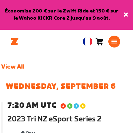
Économise 200 € sur le Zwift Ride et 150 € sur
le Wahoo KICKR Core 2 jusqu'au 9 août.
Panier
0
European
article
Union
Français
View All
WEDNESDAY, SEPTEMBER 6
7:20 AM UTC
2023 Tri NZ eSport Series 2