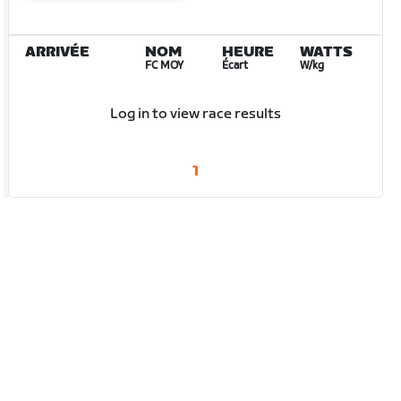
ARRIVÉE
NOM
HEURE
WATTS
FC MOY
Écart
W/kg
Log in to view race results
1