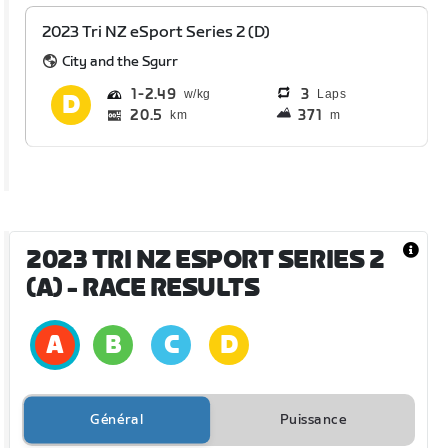
2023 Tri NZ eSport Series 2 (D)
City and the Sgurr
1
2.49
3
Laps
20.5
371
km
m
2023 TRI NZ ESPORT SERIES 2
(A)
- RACE RESULTS
Général
Puissance