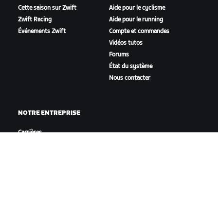
Cette saison sur Zwift
Aide pour le cyclisme
Zwift Racing
Aide pour le running
Événements Zwift
Compte et commandes
Vidéos tutos
Forums
État du système
Nous contacter
NOTRE ENTREPRISE
Carrières
Opportunités de
partenariat
Actualités
Blog
Inclusion, diversité et
impact social