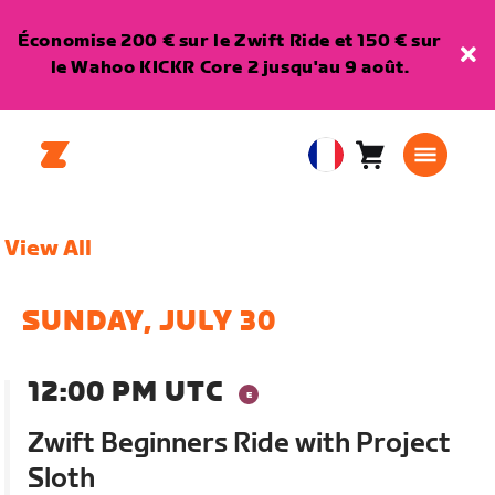
Économise 200 € sur le Zwift Ride et 150 € sur
le Wahoo KICKR Core 2 jusqu'au 9 août.
Panier
0
European
article
Union
Français
View All
SUNDAY, JULY 30
12:00 PM UTC
Zwift Beginners Ride with Project
Sloth