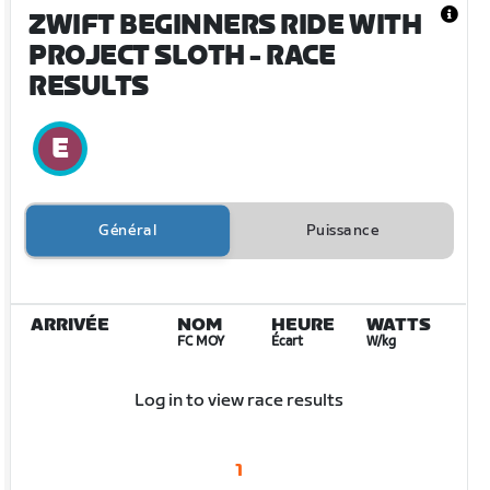
ZWIFT BEGINNERS RIDE WITH
PROJECT SLOTH
- RACE
RESULTS
Général
Puissance
ARRIVÉE
NOM
HEURE
WATTS
FC MOY
Écart
W/kg
Log in to view race results
1