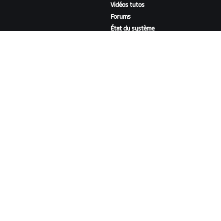
Vidéos tutos
Forums
État du système
Nous contacter
NOTRE ENTREPRISE
Carrières
Opportunités de
partenariat
Actualités
Blog
Inclusion, diversité et
impact social
TÉLÉCHARGER ZWIFT