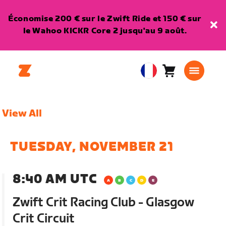
Économise 200 € sur le Zwift Ride et 150 € sur
le Wahoo KICKR Core 2 jusqu'au 9 août.
Panier
0
European
article
Union
Français
View All
TUESDAY, NOVEMBER 21
8:40 AM UTC
Zwift Crit Racing Club - Glasgow
Crit Circuit