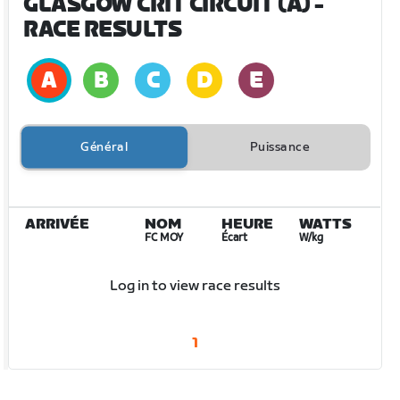
GLASGOW CRIT CIRCUIT (A)
-
RACE RESULTS
Général
Puissance
ARRIVÉE
NOM
HEURE
WATTS
FC MOY
Écart
W/kg
Log in to view race results
1