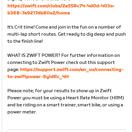
https://zwift.com/clubs/2e558c74-4d0d-403a-
b368-7e9217db80a2/home
It's Crit time! Come and join in the fun on a number of
multi-lap short routes. Get ready to dig deep and push
to the finish line!
WHAT IS ZWIFT POWER? For further information on
connecting to Zwift Power check out this support
page:
https://support.zwift.com/en_us/connecting-
to-zwiftpower-SyldRc_4H
Please note; for your results to show up in Zwift
Power you must be using a Heart Rate Monitor (HRM)
and be riding on a smart trainer, smart bike, or using a
power meter.