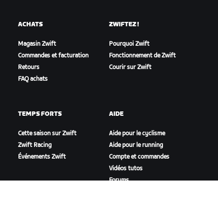
ACHATS
ZWIFTEZ !
Magasin Zwift
Pourquoi Zwift
Commandes et facturation
Fonctionnement de Zwift
Retours
Courir sur Zwift
FAQ achats
TEMPS FORTS
AIDE
Cette saison sur Zwift
Aide pour le cyclisme
Zwift Racing
Aide pour le running
Événements Zwift
Compte et commandes
Vidéos tutos
Forums
État du système
Nous contacter