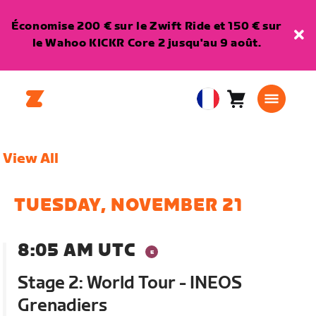
Économise 200 € sur le Zwift Ride et 150 € sur
le Wahoo KICKR Core 2 jusqu'au 9 août.
Panier
0
European
article
Union
Français
View All
TUESDAY, NOVEMBER 21
8:05 AM UTC
Stage 2: World Tour - INEOS
Grenadiers