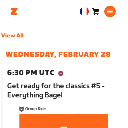
Panier
0
European
article
Union
Français
View All
WEDNESDAY, FEBRUARY 28
6:30 PM UTC
Get ready for the classics #5 -
Everything Bagel
Group Ride