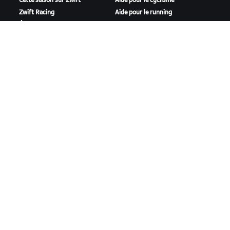
Cette saison sur Zwift
Aide pour le cyclisme
Zwift Racing
Aide pour le running
Événements Zwift
Compte et commandes
Vidéos tutos
Forums
État du système
Nous contacter
NOTRE ENTREPRISE
Carrières
Opportunités de
partenariat
Actualités
Blog
Inclusion, diversité et
impact social