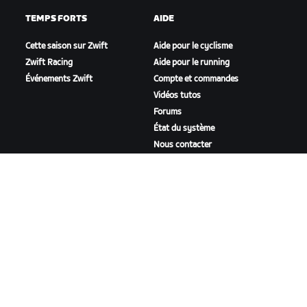
TEMPS FORTS
AIDE
Cette saison sur Zwift
Aide pour le cyclisme
Zwift Racing
Aide pour le running
Événements Zwift
Compte et commandes
Vidéos tutos
Forums
État du système
Nous contacter
NOTRE ENTREPRISE
Carrières
Opportunités de
partenariat
Actualités
Blog
Inclusion, diversité et