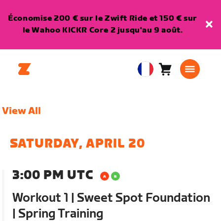
Économise 200 € sur le Zwift Ride et 150 € sur
le Wahoo KICKR Core 2 jusqu'au 9 août.
Panier
0
European
article
Union
Français
View All
SATURDAY, APRIL 20
3:00 PM UTC
Workout 1 | Sweet Spot Foundation
| Spring Training