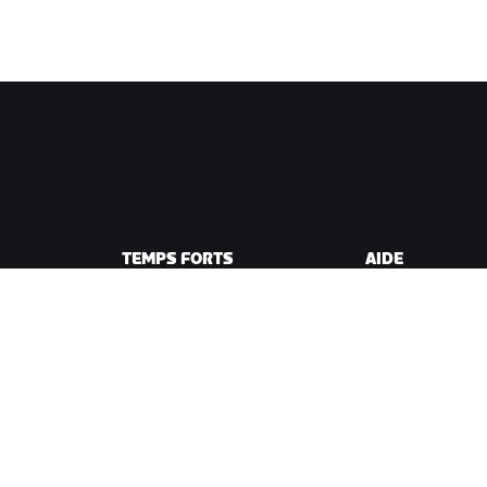
TEMPS FORTS
AIDE
Cette saison sur Zwift
Aide pour le cycli
e Zwift
Zwift Racing
Aide pour le runn
Événements Zwift
Compte et comm
Vidéos tutos
Forums
État du système
Nous contacter