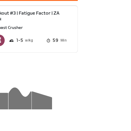
out #3 | Fatigue Factor | ZA
4
oast Crusher
1
5
59
Min