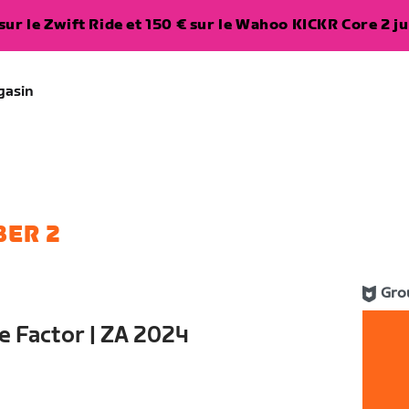
ur le Zwift Ride et 150 € sur le Wahoo KICKR Core 2 ju
gasin
BER 2
Gro
e Factor | ZA 2024