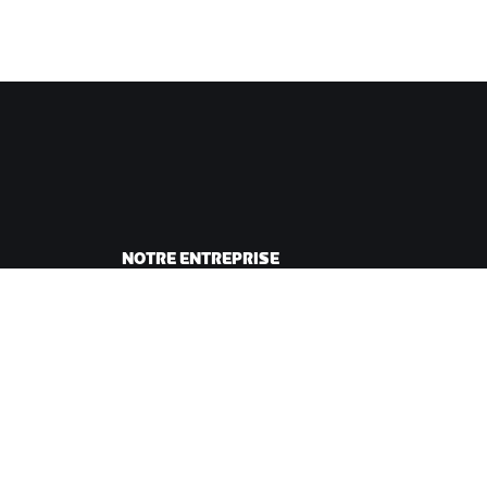
NOTRE ENTREPRISE
sme
Carrières
ing
Opportunités de
andes
partenariat
Actualités
Blog
Inclusion, diversité et
impact social