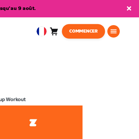
squ'au 9 août.
COMMENCER
Panier
0
European
article
Union
Français
up Workout