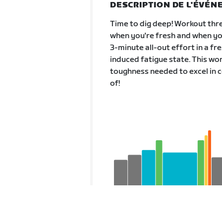
DESCRIPTION DE L'ÉVÉ
Time to dig deep! Workout thr
when you're fresh and when yo
3-minute all-out effort in a fr
induced fatigue state. This wo
toughness needed to excel in c
of!