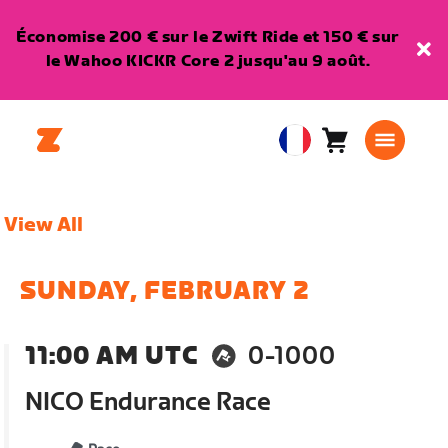
Économise 200 € sur le Zwift Ride et 150 € sur
le Wahoo KICKR Core 2 jusqu'au 9 août.
Panier
0
European
article
Union
Français
View All
SUNDAY, FEBRUARY 2
11:00 AM UTC
0-1000
NICO Endurance Race