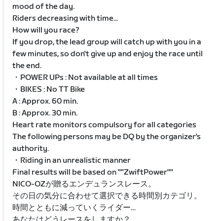
mood of the day.
Riders decreasing with time...
How will you race?
If you drop, the lead group will catch up with you in a
few minutes, so don't give up and enjoy the race until
the end.
・POWER UPs : Not available at all times
・BIKES : No TT Bike
A : Approx. 60 min.
B : Approx. 30 min.
Heart rate monitors compulsory for all categories
The following persons may be DQ by the organizer's
authority.
・Riding in an unrealistic manner
Final results will be based on ""ZwiftPower""
NICO-OZが贈るエンデュランスレース。
その日の気分に合わせて選択できる時間別カテゴリ。
時間とともに減っていくライダー…
あなたはどうレースをしますか？