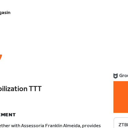
gasin
7
Gro
ilization TTT
NEMENT
ZTBR
ther with Assessoria Franklin Almeida, provides