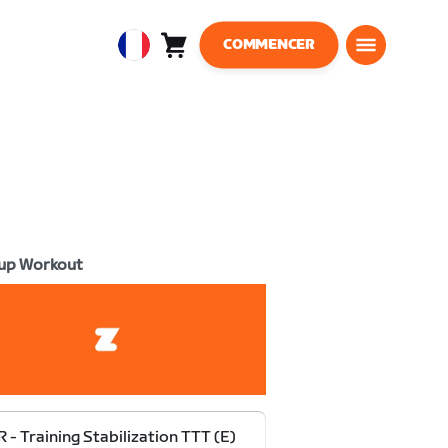
COMMENCER
Panier
0
European
article
Union
Français
up Workout
 - Training Stabilization TTT (E)