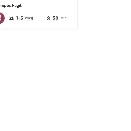
empus Fugit
1
5
58
Min