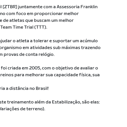
il [ZTBR] juntamente com a Assessoria Franklin
reino com foco em proporcionar melhor
ce de atletas que buscam um melhor
Team Time Trial (TTT).
ajudar o atleta a tolerar e suportar um acúmulo
 organismo em atividades sub máximas trazendo
m provas de conta relógio.
 foi criada em 2005, com o objetivo de avaliar o
 treinos para melhorar sua capacidade física, sua
a a distância no Brasil!
te treinamento além da Estabilização, são elas:
Variações de terreno).