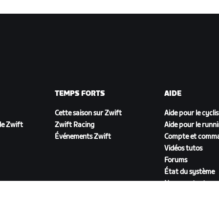
TEMPS FORTS
AIDE
Cette saison sur Zwift
Aide pour le cycli
e Zwift
Zwift Racing
Aide pour le runn
Événements Zwift
Compte et comm
Vidéos tutos
Forums
État du système
Nous contacter