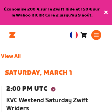
Économise 200 € sur le Zwift Ride et 150 € sur
le Wahoo KICKR Core 2 jusqu'au 9 août.
Panier
0
European
article
Union
Français
View All
SATURDAY, MARCH 1
2:00 PM UTC
KVC Westend Saturday Zwift
Wriders