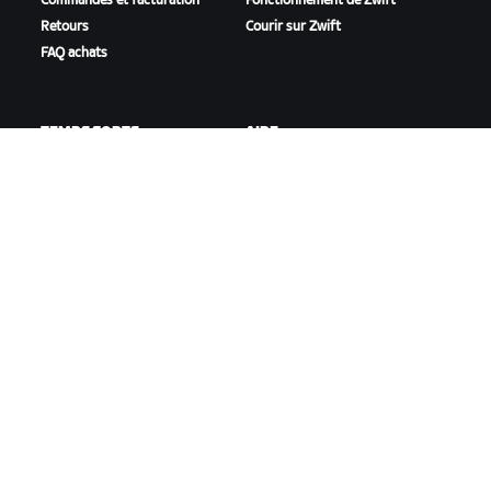
Commandes et facturation
Fonctionnement de Zwift
Retours
Courir sur Zwift
FAQ achats
TEMPS FORTS
AIDE
Cette saison sur Zwift
Aide pour le cyclisme
Zwift Racing
Aide pour le running
Événements Zwift
Compte et commandes
Vidéos tutos
Forums
État du système
Nous contacter
NOTRE ENTREPRISE
Carrières
Opportunités de