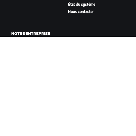
État du système
Nous contacter
NOTRE ENTREPRISE
Carrières
Opportunités de
partenariat
Actualités
Blog
Inclusion, diversité et
impact social
TÉLÉCHARGER ZWIFT