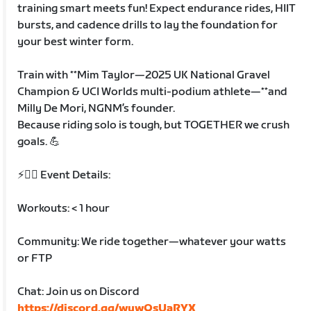
training smart meets fun! Expect endurance rides, HIIT
bursts, and cadence drills to lay the foundation for
your best winter form.
Train with **Mim Taylor—2025 UK National Gravel
Champion & UCI Worlds multi-podium athlete—**and
Milly De Mori, NGNM’s founder.
Because riding solo is tough, but TOGETHER we crush
goals. 💪
⚡️🚴‍♀️ Event Details:
Workouts: < 1 hour
Community: We ride together—whatever your watts
or FTP
Chat: Join us on Discord
https://discord.gg/wywQsUaRYX