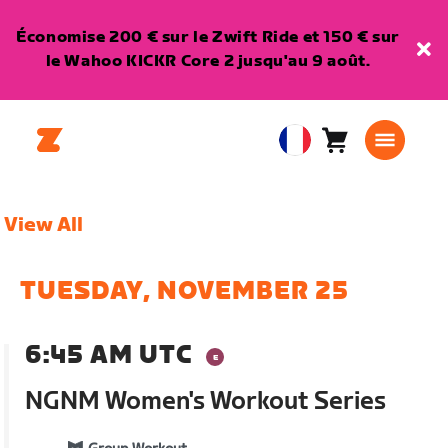
Économise 200 € sur le Zwift Ride et 150 € sur
le Wahoo KICKR Core 2 jusqu'au 9 août.
Panier
0
European
article
Union
Français
View All
TUESDAY, NOVEMBER 25
6:45 AM UTC
NGNM Women's Workout Series