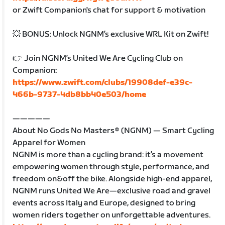
or Zwift Companion's chat for support & motivation
💥 BONUS: Unlock NGNM’s exclusive WRL Kit on Zwift!
👉 Join NGNM’s United We Are Cycling Club on
Companion:
https://www.zwift.com/clubs/19908def-e39c-
466b-9737-4db8bb40e503/home
—————
About No Gods No Masters® (NGNM) — Smart Cycling
Apparel for Women
NGNM is more than a cycling brand: it’s a movement
empowering women through style, performance, and
freedom on&off the bike. Alongside high-end apparel,
NGNM runs United We Are—exclusive road and gravel
events across Italy and Europe, designed to bring
women riders together on unforgettable adventures.