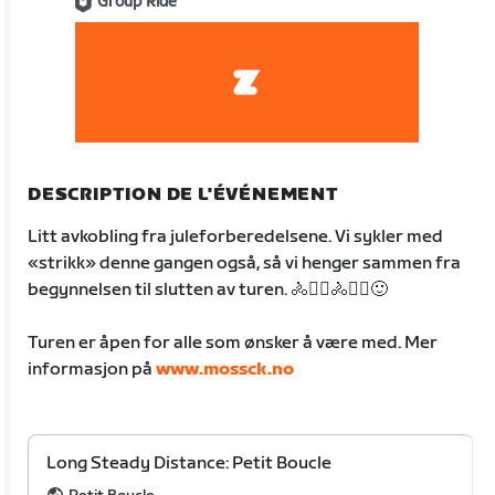
Group Ride
DESCRIPTION DE L'ÉVÉNEMENT
Litt avkobling fra juleforberedelsene. Vi sykler med
«strikk» denne gangen også, så vi henger sammen fra
begynnelsen til slutten av turen. 🚴🚴‍♀️🚴🚴‍♀️🙂
Turen er åpen for alle som ønsker å være med. Mer
informasjon på
www.mossck.no
Long Steady Distance: Petit Boucle