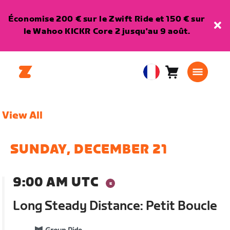
Économise 200 € sur le Zwift Ride et 150 € sur
le Wahoo KICKR Core 2 jusqu'au 9 août.
Panier
0
European
article
Union
Français
View All
SUNDAY, DECEMBER 21
9:00 AM UTC
Long Steady Distance: Petit Boucle