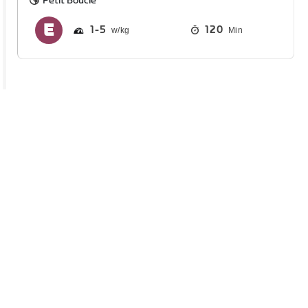
Petit Boucle
1
5
120
Min