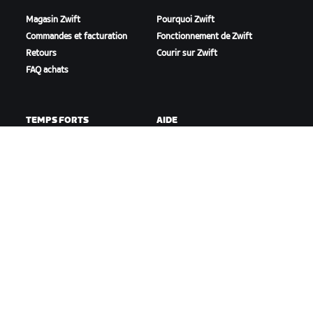
Magasin Zwift
Pourquoi Zwift
Commandes et facturation
Fonctionnement de Zwift
Retours
Courir sur Zwift
FAQ achats
TEMPS FORTS
AIDE
Cette saison sur Zwift
Aide pour le cyclisme
Zwift Racing
Aide pour le running
Événements Zwift
Compte et commandes
Vidéos tutos
Forums
État du système
Nous contacter
NOTRE ENTREPRISE