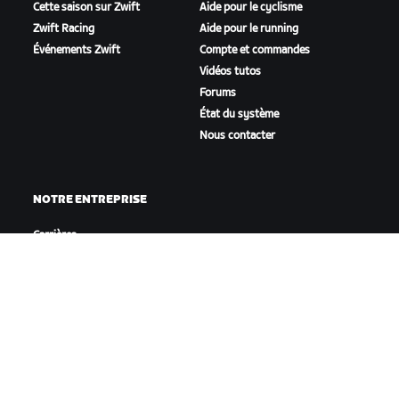
Cette saison sur Zwift
Aide pour le cyclisme
Zwift Racing
Aide pour le running
Événements Zwift
Compte et commandes
Vidéos tutos
Forums
État du système
Nous contacter
NOTRE ENTREPRISE
Carrières
Opportunités de
partenariat
Actualités
Blog
Inclusion, diversité et
impact social