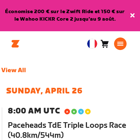
Économise 200 € sur le Zwift Ride et 150 € sur
le Wahoo KICKR Core 2 jusqu'au 9 août.
Panier
0
European
article
Union
Français
View All
SUNDAY, APRIL 26
8:00 AM UTC
Paceheads TdE Triple Loops Race
(40.8km/544m)