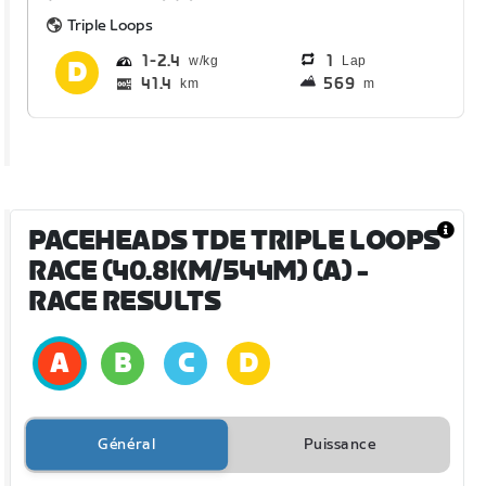
Triple Loops
1
2.4
1
Lap
41.4
569
km
m
PACEHEADS TDE TRIPLE LOOPS
RACE (40.8KM/544M) (A)
-
RACE RESULTS
Général
Puissance