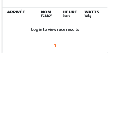
ARRIVÉE
NOM
HEURE
WATTS
FC MOY
Écart
W/kg
Log in to view race results
1