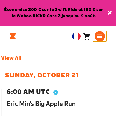
Économise 200 € sur le Zwift Ride et 150 € sur
le Wahoo KICKR Core 2 jusqu'au 9 août.
Panier
0
European
article
Union
Français
View All
SUNDAY, OCTOBER 21
6:00 AM UTC
Eric Min's Big Apple Run