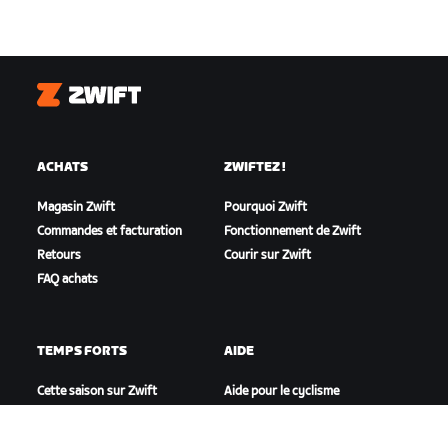
Zwift
ACHATS
ZWIFTEZ !
Magasin Zwift
Pourquoi Zwift
Commandes et facturation
Fonctionnement de Zwift
Retours
Courir sur Zwift
FAQ achats
TEMPS FORTS
AIDE
Cette saison sur Zwift
Aide pour le cyclisme
Zwift Racing
Aide pour le running
Événements Zwift
Compte et commandes