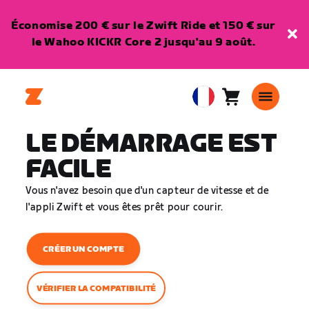
Économise 200 € sur le Zwift Ride et 150 € sur
le Wahoo KICKR Core 2 jusqu'au 9 août.
Panier
0
European
article
Union
LE DÉMARRAGE EST
Français
FACILE
Vous n'avez besoin que d'un capteur de vitesse et de
l'appli Zwift et vous êtes prêt pour courir.
CRÉER UN COMPTE
VÉRIFIER LA COMPATIBILITÉ