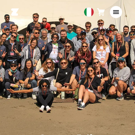
Carrello
0
European
articoli
Union
Italiano