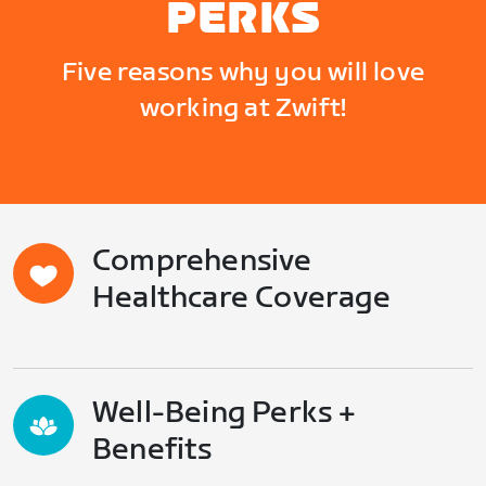
PERKS
Five reasons why you will love
working at Zwift!
Comprehensive
Healthcare Coverage
Well-Being Perks +
Benefits