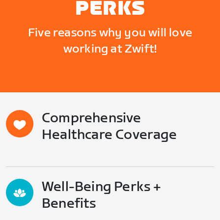
PERKS
Five reasons why you will love
working at Zwift!
Comprehensive
Healthcare Coverage
Well-Being Perks +
Benefits