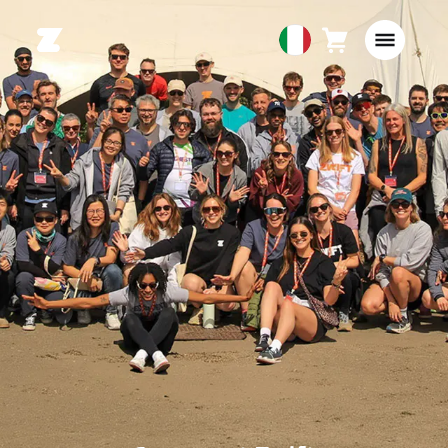
Carrello
0
European
articoli
Union
Italiano