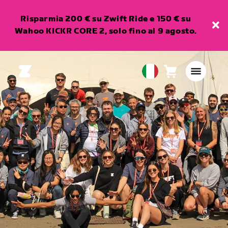
Risparmia 200 € su Zwift Ride e 150 € su
Wahoo KICKR CORE 2, solo fino al 9 agosto.
Carrello
0
European
articoli
Union
Italiano