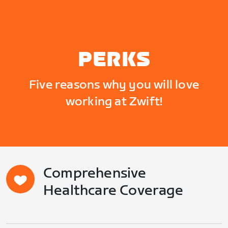
PERKS
Five reasons why you will love
working at Zwift!
Comprehensive
Healthcare Coverage