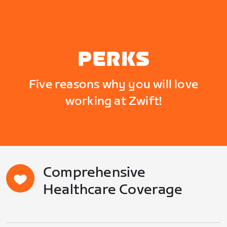
PERKS
Five reasons why you will love
working at Zwift!
Comprehensive
Healthcare Coverage