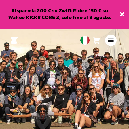
Risparmia 200 € su Zwift Ride e 150 € su
Wahoo KICKR CORE 2, solo fino al 9 agosto.
Carrello
0
European
articoli
Union
Italiano