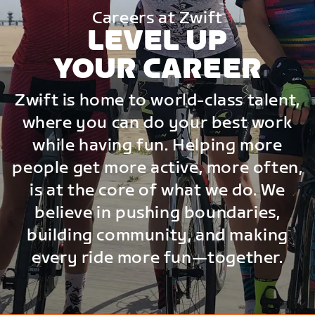
Careers at Zwift
LEVEL UP
YOUR CAREER
Zwift is home to world-class talent,
where you can do your best work
while having fun. Helping more
people get more active, more often,
is at the core of what we do. We
believe in pushing boundaries,
building community, and making
every ride more fun—together.