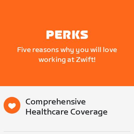
PERKS
Five reasons why you will love
working at Zwift!
Comprehensive
Healthcare Coverage