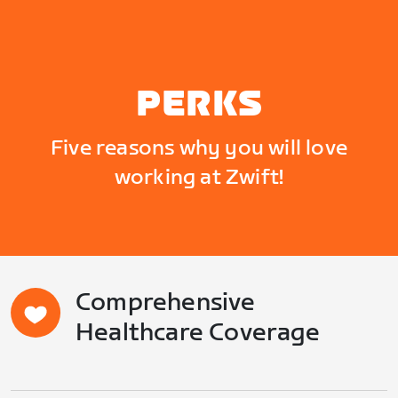
PERKS
Five reasons why you will love
working at Zwift!
Comprehensive
Healthcare Coverage