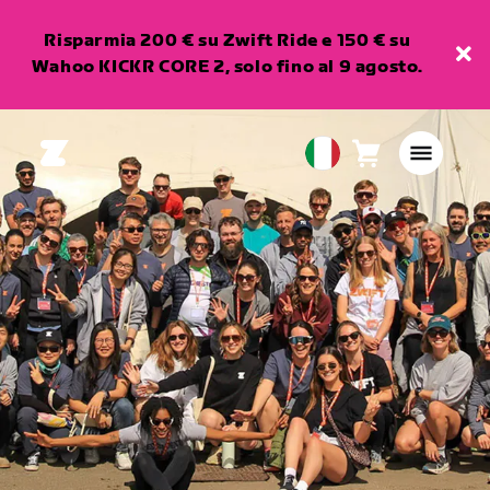
Risparmia 200 € su Zwift Ride e 150 € su
Wahoo KICKR CORE 2, solo fino al 9 agosto.
Carrello
0
European
articoli
Union
Italiano