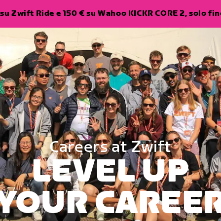
su Zwift Ride e 150 € su Wahoo KICKR CORE 2, solo fino
Careers at Zwift
LEVEL UP
YOUR CAREE