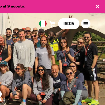
 al 9 agosto.
INIZIA
Carrello
0
European
articoli
Union
Italiano
R