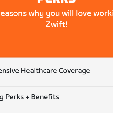
reasons why you will love work
Zwift!
nsive Healthcare Coverage
g Perks + Benefits