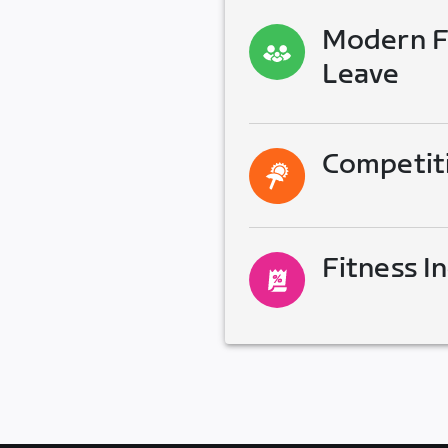
Modern Fa
Leave
Competit
Fitness I