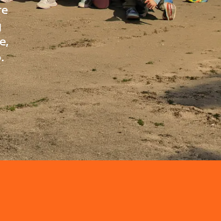
re
g
e,
.