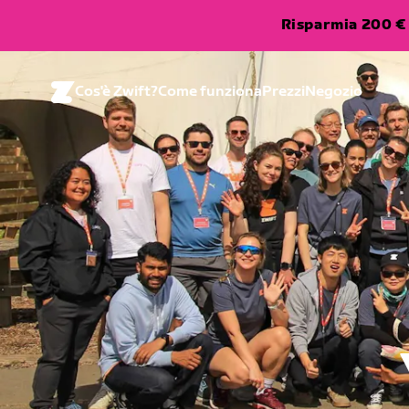
Risparmia 200 € 
Cos'è Zwift?
Come funziona
Prezzi
Negozio