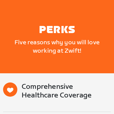
PERKS
Five reasons why you will love
working at Zwift!
Comprehensive
Healthcare Coverage