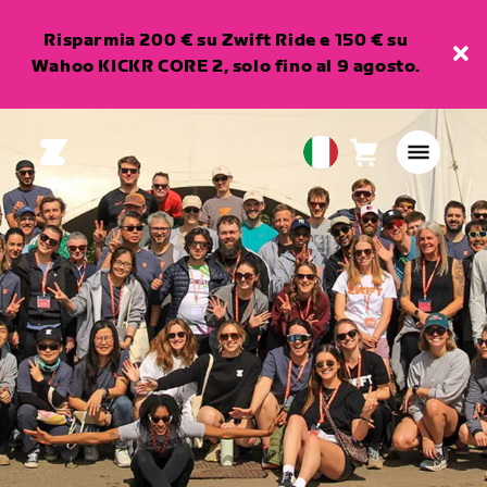
Risparmia 200 € su Zwift Ride e 150 € su
Wahoo KICKR CORE 2, solo fino al 9 agosto.
Carrello
0
European
articoli
Union
Italiano