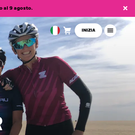
 al 9 agosto.
INIZIA
Carrello
0
European
articoli
Union
Italiano
R