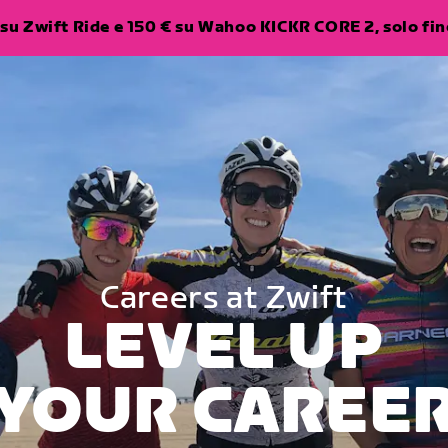
su Zwift Ride e 150 € su Wahoo KICKR CORE 2, solo fino
Careers at Zwift
LEVEL UP
YOUR CAREE