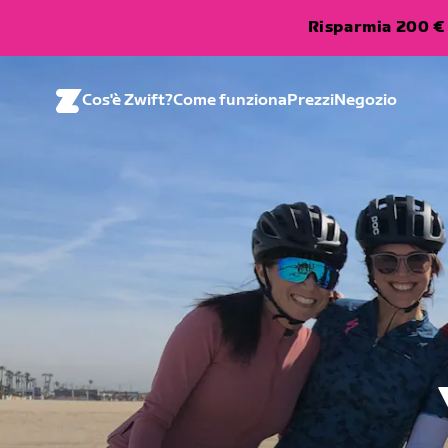
Risparmia 200 € 
Cos'è Zwift?
Come funziona
Prezzi
Negozio