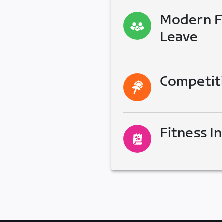
Modern Fa
Leave
Competit
Fitness I