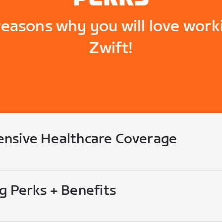
reasons why you will love work
Zwift!
nsive Healthcare Coverage
g Perks + Benefits