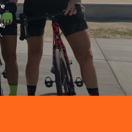
re
g
e,
.