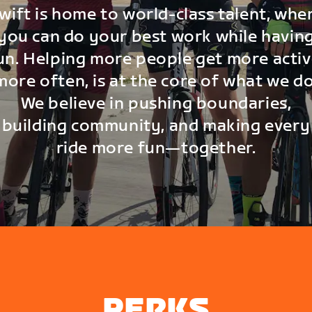
wift is home to world-class talent, whe
you can do your best work while havin
un. Helping more people get more activ
more often, is at the core of what we do
We believe in pushing boundaries,
building community, and making every
ride more fun—together.
PERKS